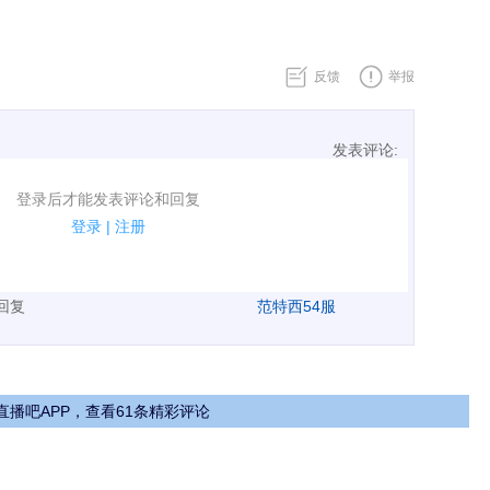
反馈
举报
发表评论:
表评论了！
登录后才能发表评论和回复
规.
登录
|
注册
广告、侮辱攻击他人、刷屏等信息.
表回复
范特西54服
直播吧APP，查看61条精彩评论