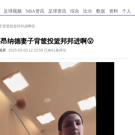
足球视频
NBA资讯
足球资讯
综合
比分
数据
资料
个人
子背筐投篮邦邦进啊😮
昂纳德妻子背筐投篮邦邦进啊😮
视界
2025-03-03 12:23:59
已有61条评论