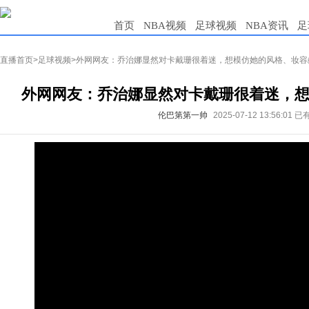
首页
NBA视频
足球视频
NBA资讯
足
直播首页
>
足球视频
>外网网友：乔治娜显然对卡戴珊很着迷，想模仿她的风格、妆容
外网网友：乔治娜显然对卡戴珊很着迷，想
伦巴第第一帅
2025-07-12 13:56:01
已