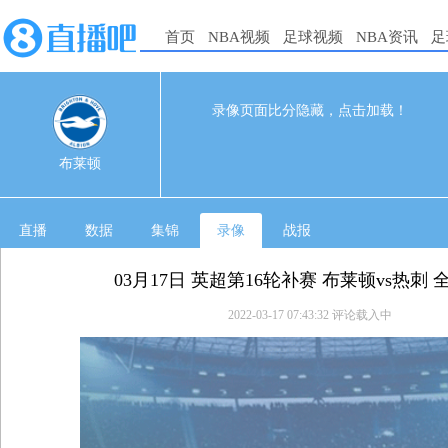
首页
NBA视频
足球视频
NBA资讯
足
录像页面比分隐藏，点击加载！
0
0
03-17 03:30
布莱顿
直播
数据
集锦
录像
战报
03月17日 英超第16轮补赛 布莱顿vs热刺
2022-03-17 07:43:32
评论载入中