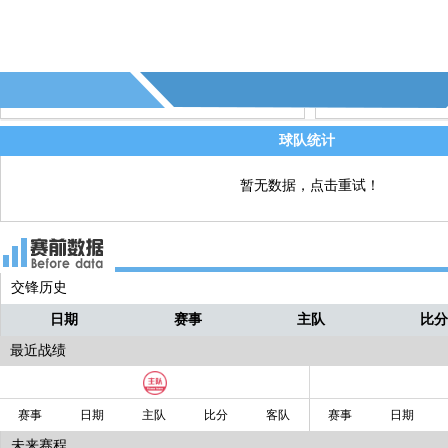
70' - 佛罗伦萨换人，库阿迪奥↑ 科穆佐↓
直播
69' - 第4个越位 - (佛罗伦萨)
直播
69' - 第9个射正 - (佛罗伦萨)
直播
球队统计
暂无数据，点击重试！
交锋历史
日期
赛事
主队
比
最近战绩
赛事
日期
主队
比分
客队
赛事
日期
未来赛程