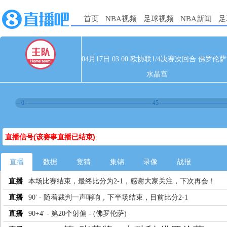
首页
NBA视频
足球视频
NBA新闻
足
04月17日 03:00 欧协联1/4决赛次回合 佛罗伦萨
水晶宫
0
45
直播信号(该赛事直播已结束)
:
直播
数据
竞猜
集锦
录像
战报
直播
本场比赛结束，最终比分为2-1，感谢大家关注，下次再会！
直播
90' - 随着裁判一声哨响，下半场结束，目前比分2-1
直播
90+4' - 第20个射偏 - (佛罗伦萨)