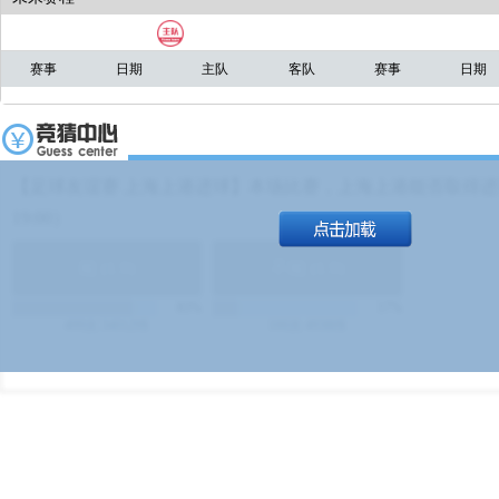
赛事
日期
主队
客队
赛事
日期
【足球友谊赛 上海上港进球】本场比赛，上海上港能否取得进球
19:00）
能
(
1.9
)
不能
(
1.9
)
83%
17%
499
次
340129
$
100
次
49380
$