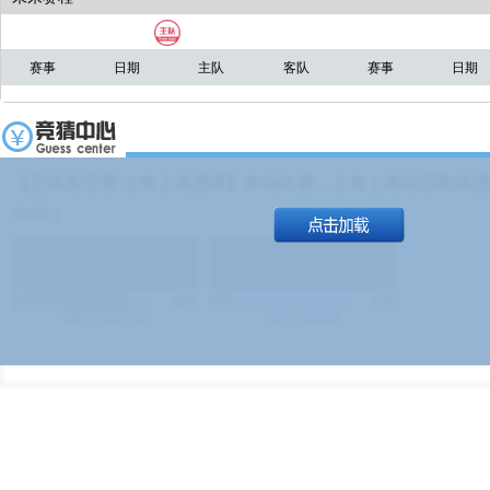
赛事
日期
主队
客队
赛事
日期
【足球友谊赛 上海上港进球】本场比赛，上海上港能否取得进球
19:00）
能
(
1.9
)
不能
(
1.9
)
83%
17%
499
次
340129
$
100
次
49380
$