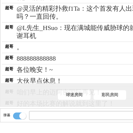
@灵活的精彩扑救f1Ta：这个首发有人出
超哥
吗？一直回传。
@L先生_HSuo：现在满城能传威胁球的
超哥
谢耳机
。
超哥
888888888888
超哥
各位晚安！~
超哥
大伙早点休息！
超哥
咱们早上的迈阿密国际再见！
超哥
球迷房间
彩民房间
好的本场比赛的解说就到这里了！
超哥
@吧友_AnAleWOF：恭喜阿森纳获得本
超哥
弹幕
英超冠军