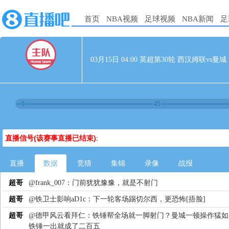
首页
NBA视频
足球视频
NBA新闻
足
03月15日 04:00 英超第30轮 西汉姆联vs曼城
0
45
直播信号(该赛事直播已结束)
:
直播
数据
竞猜
集锦
录像
战报
超哥
@frank_007：门前犹犹豫豫，就是不射门
超哥
@铁卫士影响aD1c：下一轮客场踢切尔西，更恐怖[捂脸]
超哥
@德甲风云看拜仁：铁锤帮全场就一脚射门？曼城一顿操作猛如
铁锤一出就成了二百五