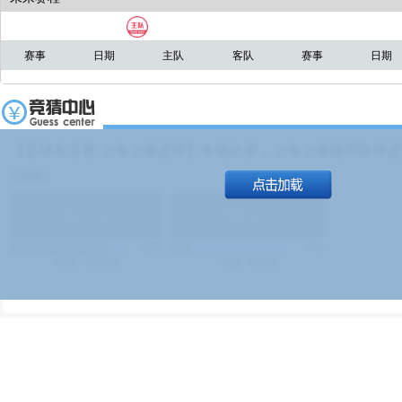
赛事
日期
主队
客队
赛事
日期
【足球友谊赛 上海上港进球】本场比赛，上海上港能否取得进球
19:00）
能
(
1.9
)
不能
(
1.9
)
83%
17%
499
次
340129
$
100
次
49380
$