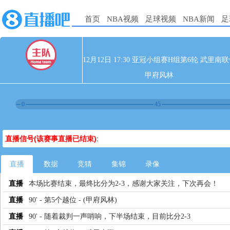
首页
NBA视频
足球视频
NBA新闻
足
12月12日 17:30 亚冠小组赛H组第6轮 武里南联
甲府风林
0
45
直播信号(该赛事直播已结束)
:
直播
数据
竞猜
集锦
录像
直播
本场比赛结束，最终比分为2-3，感谢大家关注，下次再会！
直播
90' - 第5个越位 - (甲府风林)
直播
90' - 随着裁判一声哨响，下半场结束，目前比分2-3