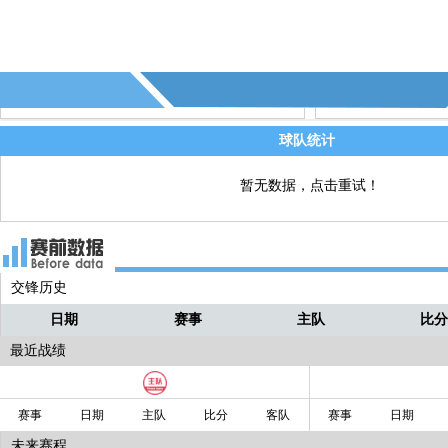
65' - 甲府风林 首先达到3个角球
直播
61' - 第7个射正 - (武里南联)
直播
球队统计
暂无数据，点击重试！
交锋历史
日期
赛事
主队
比
最近战绩
赛事
日期
主队
比分
客队
赛事
日期
未来赛程