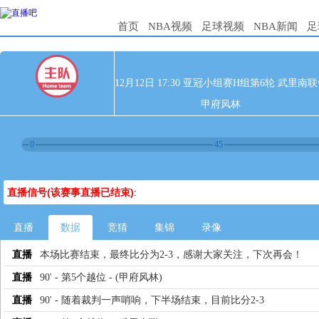
首页
NBA视频
足球视频
NBA新闻
足
12月12日 17:30 亚冠小组赛H组第6轮 武里南联
甲府风林
0
45
直播信号(该赛事直播已结束)
:
直播
数据
竞猜
集锦
录像
直播
本场比赛结束，最终比分为2-3，感谢大家关注，下次再会！
直播
90' - 第5个越位 - (甲府风林)
直播
90' - 随着裁判一声哨响，下半场结束，目前比分2-3