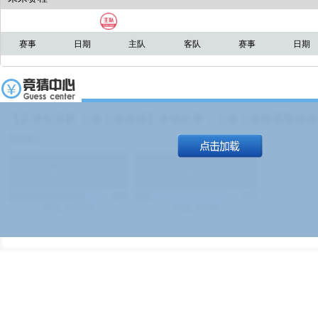
赛事
日期
主队
客队
赛事
日期
【足球友谊赛 上海上港进球】本场比赛，上海上港能否取得进球
19:00）
能
(
1.9
)
不能
(
1.9
)
83%
17%
499
次
340129
$
100
次
49380
$