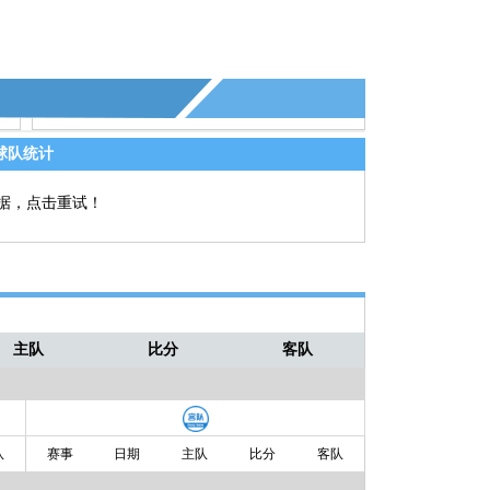
球队统计
据，点击重试！
主队
比分
客队
队
赛事
日期
主队
比分
客队