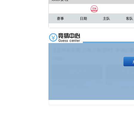
赛事
日期
主队
客队
【足球友谊赛 上海上港进球】本场比赛
19:00）
能
(
1.9
)
不能
(
83%
499
次
340129
$
100
次
4