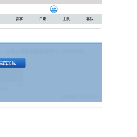
赛事
日期
主队
客队
，上海上港能否取得进球？（08月04日
1.9
)
17%
9380
$
截止时间：
08-01 19:00