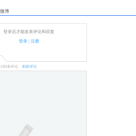
微博
登录后才能发表评论和回复
户可以发表评论了！
家法律法规.
登录
|
注册
何宣传、广告、侮辱攻击他人、刷屏等信息.
6180
条评论
刷新评论