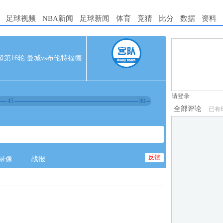
足球视频
NBA新闻
足球新闻
体育
竞猜
比分
数据
资料
1.电脑端新用
 英超第16轮 曼城vs布伦特福德
2.发言请遵守国
3.禁止发布任
请登录
45
90
全部评论
已有
反馈
录像
战报