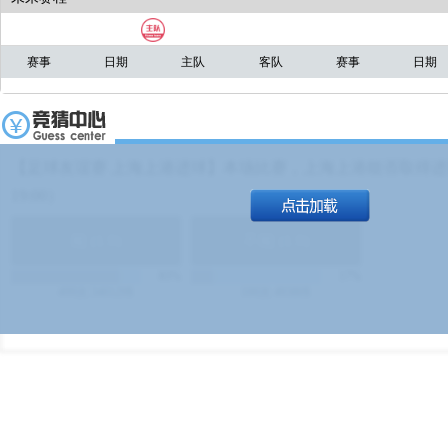
赛事
日期
主队
客队
赛事
日期
【足球友谊赛 上海上港进球】本场比赛，上海上港能否取得进球
19:00）
能
(
1.9
)
不能
(
1.9
)
83%
17%
499
次
340129
$
100
次
49380
$