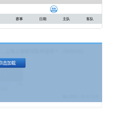
赛事
日期
主队
客队
，上海上港能否取得进球？（08月04日
1.9
)
17%
9380
$
截止时间：
08-01 19:00