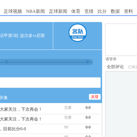
足球视频
NBA新闻
足球新闻
体育
竞猜
比分
数据
资料
1.电脑端新用
00 法甲第5轮 波尔多vs尼斯
2.发言请遵守国
3.禁止发布任
请登录
45
90
全部评论
已有
反馈
录像
完赛
0-0
谢大家关注，下次再会！
完赛
0-0
谢大家关注，下次再会！
90'
0-0
，目前比分0-0