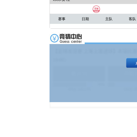
赛事
日期
主队
客队
【足球友谊赛 上海上港进球】本场比赛
19:00）
能
(
1.9
)
不能
(
83%
499
次
340129
$
100
次
4