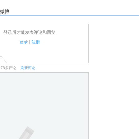
微博
登录后才能发表评论和回复
户可以发表评论了！
家法律法规.
登录
|
注册
何宣传、广告、侮辱攻击他人、刷屏等信息.
278
条评论
刷新评论