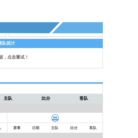
球队统计
据，点击重试！
主队
比分
客队
队
赛事
日期
主队
比分
客队