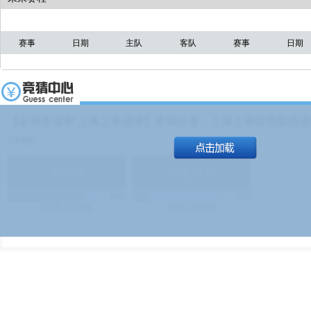
赛事
日期
主队
客队
赛事
日期
【足球友谊赛 上海上港进球】本场比赛，上海上港能否取得进球
19:00）
能
(
1.9
)
不能
(
1.9
)
83%
17%
499
次
340129
$
100
次
49380
$