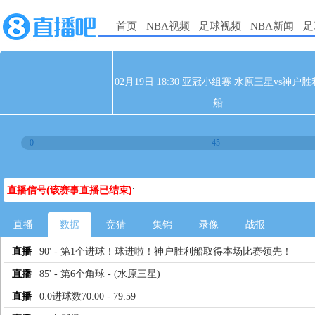
首页
NBA视频
足球视频
NBA新闻
足
02月19日 18:30 亚冠小组赛 水原三星vs神户胜
船
0
45
直播信号(该赛事直播已结束)
:
直播
数据
竞猜
集锦
录像
战报
直播
90' - 第1个进球！球进啦！神户胜利船取得本场比赛领先！
直播
85' - 第6个角球 - (水原三星)
直播
0:0进球数70:00 - 79:59