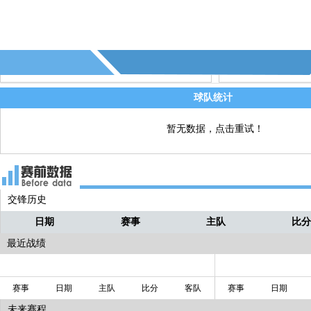
比分0-0
45+2' - 第3个角球 - (水原三星)
直播
0:0进球数30:00 - 39:59
直播
球队统计
暂无数据，点击重试！
交锋历史
日期
赛事
主队
比
最近战绩
赛事
日期
主队
比分
客队
赛事
日期
未来赛程