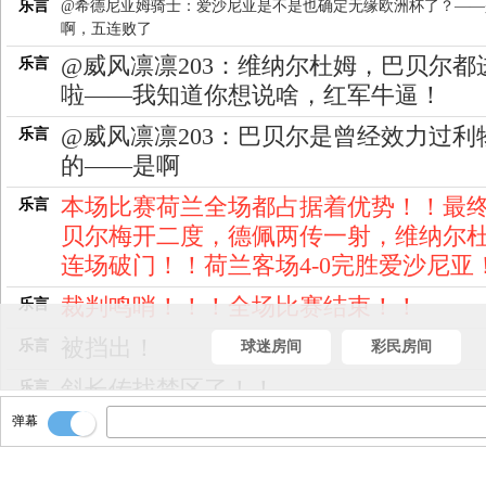
乐言
@希德尼亚姆骑士：爱沙尼亚是不是也确定无缘欧洲杯了？——
啊，五连败了
@威风凛凛203：维纳尔杜姆，巴贝尔都
乐言
啦——我知道你想说啥，红军牛逼！
@威风凛凛203：巴贝尔是曾经效力过利
乐言
的——是啊
本场比赛荷兰全场都占据着优势！！最
乐言
贝尔梅开二度，德佩两传一射，维纳尔
连场破门！！荷兰客场4-0完胜爱沙尼亚
裁判鸣哨！！！全场比赛结束！！
乐言
被挡出！
乐言
球迷房间
彩民房间
斜长传找禁区了！！
乐言
弹幕
斯特罗曼接球！！
乐言
一个短传给到身旁！！！
乐言