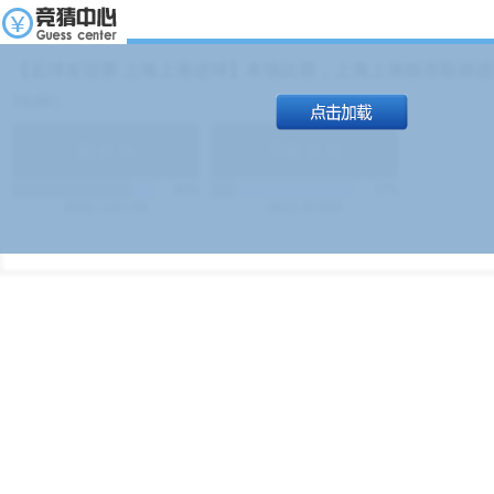
【足球友谊赛 上海上港进球】本场比赛，上海上港能否取得进球
19:00）
能
(
1.9
)
不能
(
1.9
)
83%
17%
499
次
340129
$
100
次
49380
$