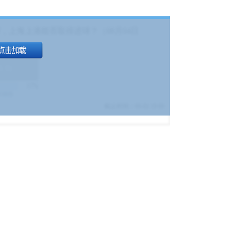
，上海上港能否取得进球？（08月04日
1.9
)
17%
9380
$
截止时间：
08-01 19:00