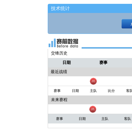
技术统计
交锋历史
日期
赛事
最近战绩
赛事
日期
主队
比分
客
未来赛程
赛事
日期
主队
客队