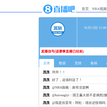
首页
NBA视频
01月13日 11:
直播信号(该赛事直播已结束)
:
直播
数据
竞猜
集锦
茂茂
拜拜！！
茂茂
好了，这场到这了！
茂茂
@NBA陈晓：彪哥没篮啊
茂茂
@kurosagiyi：国王赢火箭不是偶然[微
茂茂
@我是你昊哥：阿杜：现在还怪我吗