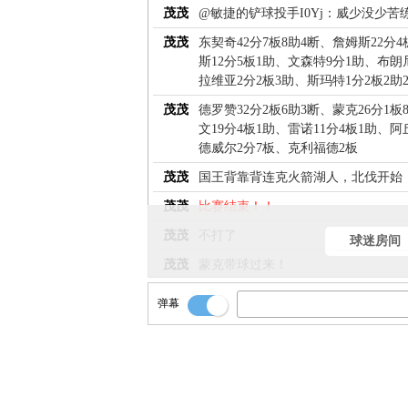
茂茂
@敏捷的铲球投手I0Yj：威少没少苦
茂茂
东契奇42分7板8助4断、詹姆斯22分4
斯12分5板1助、文森特9分1助、布朗
拉维亚2分2板3助、斯玛特1分2板2
茂茂
德罗赞32分2板6助3断、蒙克26分1
文19分4板1助、雷诺11分4板1助、
德威尔2分7板、克利福德2板
茂茂
国王背靠背连克火箭湖人，北伐开始
茂茂
比赛结束！！
茂茂
不打了
球迷房间
茂茂
蒙克带球过来！
茂茂
8秒！
弹幕
茂茂
连进俩！！[国王124-112湖人]
茂茂
转移弧顶！布朗尼再来三分！！
茂茂
找右侧低位！克莱伯！！