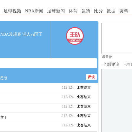
足球视频
NBA新闻
足球新闻
体育
竞猜
比分
数据
资料
1.电脑端新用
00 NBA常规赛 湖人vs国王
2.发言请遵守国
3.禁止发布任
请登录
全部评论
已有
反馈
战报
112-124
比赛结束
112-124
比赛结束
112-124
比赛结束
112-124
比赛结束
笑]
112-124
比赛结束