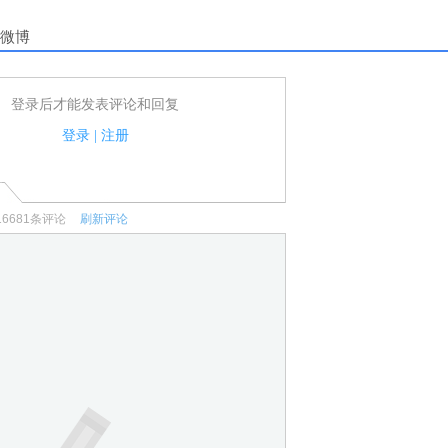
微博
登录后才能发表评论和回复
户可以发表评论了！
家法律法规.
登录
|
注册
何宣传、广告、侮辱攻击他人、刷屏等信息.
16681
条评论
刷新评论