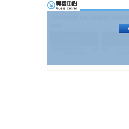
【足球友谊赛 上海上港进球】本场比赛
19:00）
能
(
1.9
)
不能
(
83%
499
次
340129
$
100
次
4