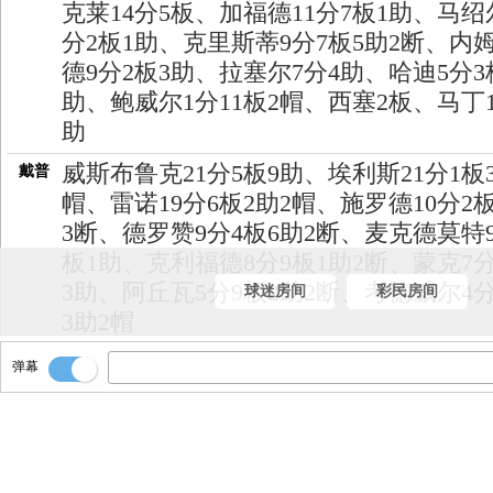
克莱14分5板、加福德11分7板1助、马绍
分2板1助、克里斯蒂9分7板5助2断、内
德9分2板3助、拉塞尔7分4助、哈迪5分3
助、鲍威尔1分11板2帽、西塞2板、马丁1
助
威斯布鲁克21分5板9助、埃利斯21分1板
戴普
帽、雷诺19分6板2助2帽、施罗德10分2
3断、德罗赞9分4板6助2断、麦克德莫特9
板1助、克利福德8分9板1助2断、蒙克7分
3助、阿丘瓦5分9板2助2断、考德威尔4分
球迷房间
彩民房间
3助2帽
国王113-107击败独行侠！！！
戴普
弹幕
全场比赛结束！！！
戴普
时间走完！！！
戴普
不打了！！
戴普