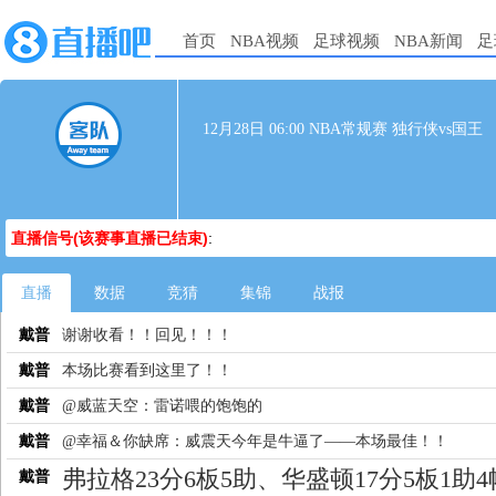
首页
NBA视频
足球视频
NBA新闻
足
12月28日 06:00 NBA常规赛 独行侠vs国王
直播信号(该赛事直播已结束)
:
直播
数据
竞猜
集锦
战报
戴普
谢谢收看！！回见！！！
戴普
本场比赛看到这里了！！
戴普
@威蓝天空：雷诺喂的饱饱的
戴普
@幸福＆你缺席：威震天今年是牛逼了——本场最佳！！
弗拉格23分6板5助、华盛顿17分5板1助
戴普