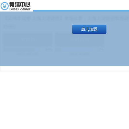
【足球友谊赛 上海上港进球】本场比赛，上海上港能否取得进球
19:00）
能
(
1.9
)
不能
(
1.9
)
83%
17%
499
次
340129
$
100
次
49380
$