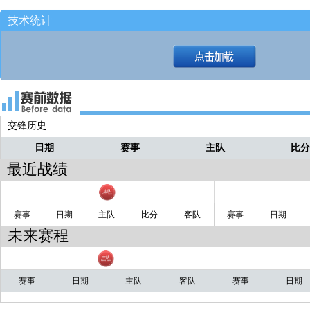
技术统计
篮板施罗德拿到！！
戴普
三分短了！！！！
戴普
克莱兜出来接球转身速射！！
戴普
发球给右侧底角！！！
戴普
交锋历史
看独行侠怎么布置！！！
戴普
日期
赛事
主队
比
暂停回来！比赛继续！！
戴普
最近战绩
赛事
日期
主队
比分
客队
赛事
日期
未来赛程
赛事
日期
主队
客队
赛事
日期