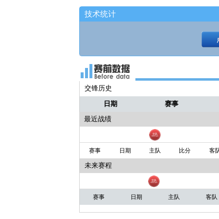
技术统计
交锋历史
日期
赛事
最近战绩
赛事
日期
主队
比分
客
未来赛程
赛事
日期
主队
客队