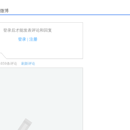
微博
登录后才能发表评论和回复
户可以发表评论了！
家法律法规.
登录
|
注册
何宣传、广告、侮辱攻击他人、刷屏等信息.
1659
条评论
刷新评论