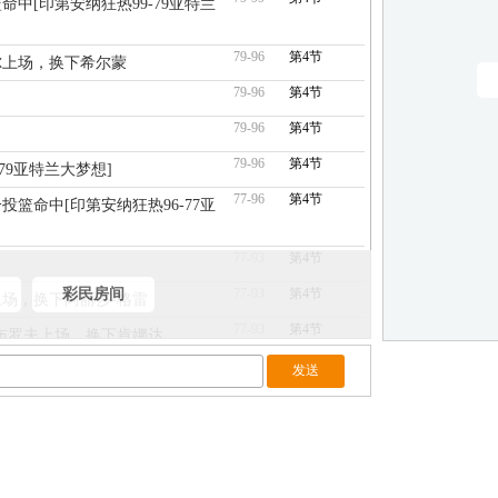
命中[印第安纳狂热99-79亚特兰
79-96
第4节
维尔上场，换下希尔蒙
79-96
第4节
79-96
第4节
79-96
第4节
-79亚特兰大梦想]
77-96
第4节
投篮命中[印第安纳狂热96-77亚
77-93
第4节
彩民房间
77-93
第4节
上场，换下阿丽莎-格雷
77-93
第4节
-金布罗夫上场，换下肯娜达