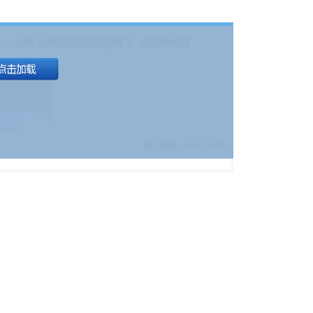
，上海上港能否取得进球？（08月04日
1.9
)
17%
9380
$
截止时间：
08-01 19:00