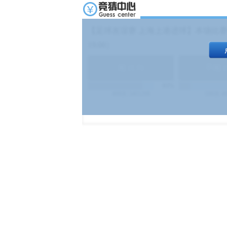
【足球友谊赛 上海上港进球】本场比赛
19:00）
能
(
1.9
)
不能
(
83%
499
次
340129
$
100
次
4