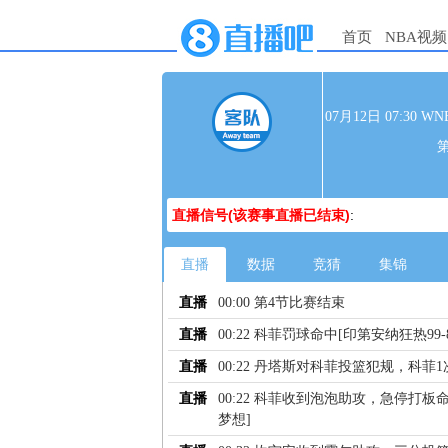
首页
NBA视频
07月12日 07:30
直播信号(该赛事直播已结束)
:
直播
数据
竞猜
集锦
直播
00:00 第4节比赛结束
直播
00:22 科菲罚球命中[印第安纳狂热99
直播
00:22 丹塔斯对科菲投篮犯规，科菲
直播
00:22 科菲收到泡泡助攻，急停打板命
梦想]