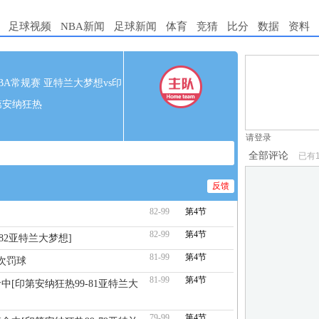
足球视频
NBA新闻
足球新闻
体育
竞猜
比分
数据
资料
1.电脑端新用
 WNBA常规赛 亚特兰大梦想vs印
2.发言请遵守国
第安纳狂热
3.禁止发布任
请登录
全部评论
已有
反馈
82-99
第4节
82-99
第4节
-82亚特兰大梦想]
81-99
第4节
1次罚球
81-99
第4节
中[印第安纳狂热99-81亚特兰大
79-99
第4节