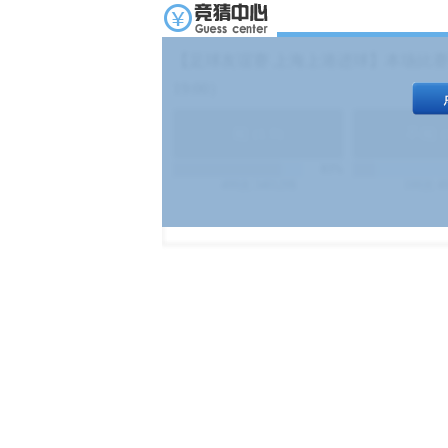
【足球友谊赛 上海上港进球】本场比赛
19:00）
能
(
1.9
)
不能
(
83%
499
次
340129
$
100
次
4