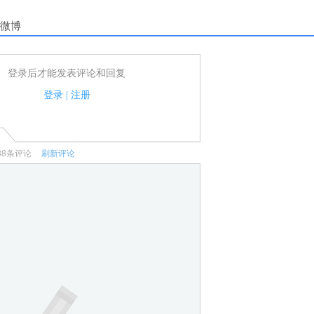
微博
登录后才能发表评论和回复
户可以发表评论了！
家法律法规.
登录
|
注册
何宣传、广告、侮辱攻击他人、刷屏等信息.
38
条评论
刷新评论