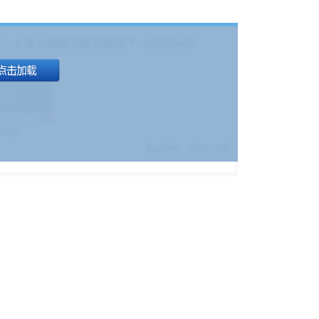
，上海上港能否取得进球？（08月04日
1.9
)
17%
9380
$
截止时间：
08-01 19:00