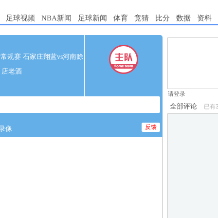
足球视频
NBA新闻
足球新闻
体育
竞猜
比分
数据
资料
1.电脑端新用
 NBL常规赛 石家庄翔蓝vs河南赊
2.发言请遵守国
店老酒
3.禁止发布任
请登录
全部评论
已有
反馈
录像