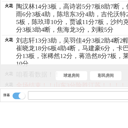
陶汉林14分3板，高诗岩5分7板8助7断，
火花
雨6分3板4助，陈培东3分4助，吉伦沃特2
5板，陈玖璋10分，贾诚11分7板，沙约克
分3板3助4断，焦海龙3分，刘毅5分
刘志轩13分3助，吴羽佳4分3板2助4断2
火花
崔晓龙18分6板4助4断，马建豪6分，卡巴
分13板，张稀然12分，蒋浩然8分7板，
10分
咱看看数据！！
火花
球迷房间
彩民房间
全场结束！！山东3分险胜江苏！！！！
火花
压哨进了！！
弹幕
火花
这下才进！！[86-89]
火花
赶紧推射出去！！
火花