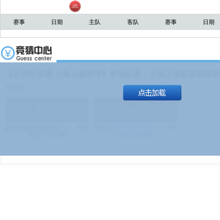
赛事
日期
主队
客队
赛事
日期
【足球友谊赛 上海上港进球】本场比赛，上海上港能否取得进球
19:00）
能
(
1.9
)
不能
(
1.9
)
83%
17%
499
次
340129
$
100
次
49380
$