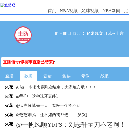
首页
NBA视频
足球视频
NBA新闻
足
01月08日 19:35 CBA常规赛 江苏vs山东
直播信号(该赛事直播已结束)
:
直播
数据
竞猜
集锦
录像
战报
火花
好啦，本场比赛到这结束，大家晚安哦！！！
火花
@手印：这种球还真能进
火花
@大白谨慎每一天：篮板一个抢不到
火花
@悠悠群风：还不如两罚都进——[笑哭]
@一帆风顺YFFS：刘志轩宝刀不老啊！
火花