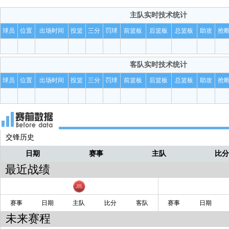
篮板！！罚球线蒋浩然拿到！！
火花
主队
实时技术统计
没进！！
火花
球员
位置
出场时间
投篮
三分
罚球
前篮板
后篮板
总篮板
助攻
抢
给左翼！！莱利三分！！
火花
前场篮板！！崔晓龙拿到！！
火花
客队
实时技术统计
球员
位置
出场时间
投篮
三分
罚球
前篮板
后篮板
总篮板
助攻
抢
交锋历史
日期
赛事
主队
比
最近战绩
赛事
日期
主队
比分
客队
赛事
日期
未来赛程