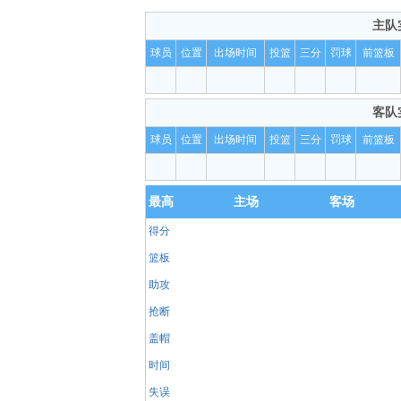
主队
球员
位置
出场时间
投篮
三分
罚球
前篮板
客队
球员
位置
出场时间
投篮
三分
罚球
前篮板
最高
主场
客场
得分
篮板
助攻
抢断
盖帽
时间
失误