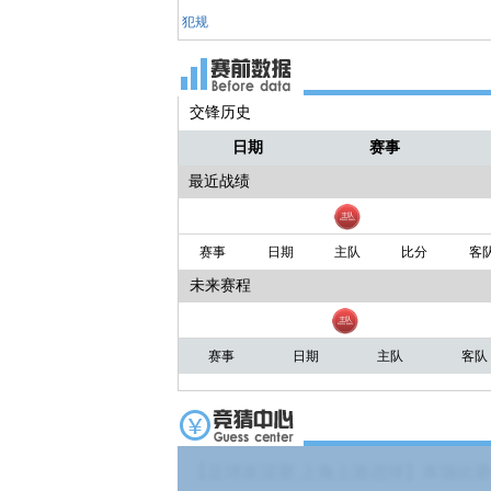
犯规
交锋历史
日期
赛事
最近战绩
赛事
日期
主队
比分
客
未来赛程
赛事
日期
主队
客队
【足球友谊赛 上海上港进球】本场比赛