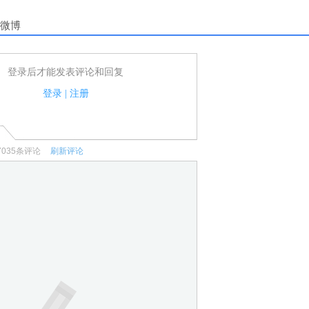
微博
登录后才能发表评论和回复
户可以发表评论了！
家法律法规.
登录
|
注册
何宣传、广告、侮辱攻击他人、刷屏等信息.
7035
条评论
刷新评论