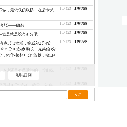
119-123
比赛结束
不够，最依仗的联防，在后卡莱
119-123
比赛结束
好夸张——确实
119-123
比赛结束
—但是就是没有加分哦
119-123
比赛结束
洛克3分2篮板，鲍威尔2分4篮
奇29分10篮板6助攻，克莱伯3分
分，约什-格林10分9篮板，哈迪4
119-123
比赛结束
，多少还是有些遗憾的，你们说
彩民房间
119-123
比赛结束
巴恩斯16分5篮板，穆雷11分9篮
尔特14分6篮板3助攻3抢断，莱
尔8分，蒙克13分5篮板4助