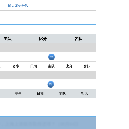
最大领先分数
主队
比分
客队
队
赛事
日期
主队
比分
客队
赛事
日期
主队
客队
，上海上港能否取得进球？（08月04日