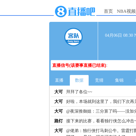
首页
NBA视频
04月06日 08:
直播信号(该赛事直播已结束)
:
直播
数据
竞猜
集锦
大可
拜拜了各位~~
大可
好啦，本场就到这里了，我们下次再
大可
@夜深推御姐：三分算了吗——没加
路灯
接下来的比赛，看看独行侠怎么冲击
大可
@佬弟：独行侠打马刺公牛。雷霆打