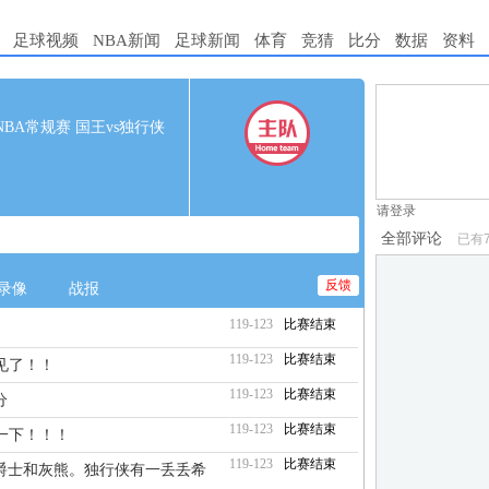
足球视频
NBA新闻
足球新闻
体育
竞猜
比分
数据
资料
1.电脑端新用
30 NBA常规赛 国王vs独行侠
2.发言请遵守国
3.禁止发布任
请登录
全部评论
已有
反馈
录像
战报
119-123
比赛结束
119-123
比赛结束
见了！！
119-123
比赛结束
分
119-123
比赛结束
一下！！！
119-123
比赛结束
爵士和灰熊。独行侠有一丢丢希