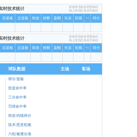
首发球员蓝色背景标识
实时技术统计
场上球员红色名字标识
后篮板
总篮板
助攻
抢断
盖帽
失误
犯规
+/-
得分
首发球员蓝色背景标识
实时技术统计
场上球员红色名字标识
后篮板
总篮板
助攻
抢断
盖帽
失误
犯规
+/-
得分
球队数据
主场
客场
得分/篮板
投篮命中率
三分命中率
罚球命中率
快攻/内线得分
技术/恶意犯规
六犯/被逐出场