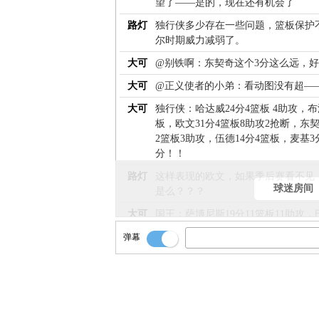
望了——是的，现在还有机会了
路灯
独行侠多少存在一些问题，篮板保护
尔时期威力减弱了。
大可
@别铁啊：东契奇这个3分这么远，
大可
@正义使者的小弟：看动图没有超—
大可
独行侠：哈达威24分4篮板 4助攻，布
板，欧文31分4篮板8助攻2抢断，东契
2篮板3助攻，伍德14分4篮板，麦基3
分！！
路灯
这样表现的欧文，如果季后赛看不见
球迷房间
是么？？？
大可
国王：萨博尼斯19分11篮板11助攻，
板2助攻，福克斯28分5篮板8助攻，许
弹幕
尔斯8分6篮板 ，莱恩2分8篮板，米切
攻！！