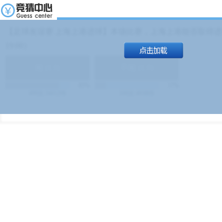
【足球友谊赛 上海上港进球】本场比赛，上海上港能否取得进球
19:00）
能
(
1.9
)
不能
(
1.9
)
83%
17%
499
次
340129
$
100
次
49380
$