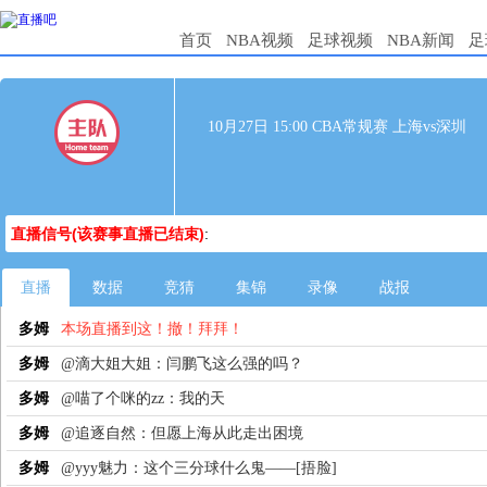
首页
NBA视频
足球视频
NBA新闻
足
10月27日 15:00 CBA常规赛 上海vs深圳
直播信号(该赛事直播已结束)
:
直播
数据
竞猜
集锦
录像
战报
多姆
本场直播到这！撤！拜拜！
多姆
@滴大姐大姐：闫鹏飞这么强的吗？
多姆
@喵了个咪的zz：我的天
多姆
@追逐自然：但愿上海从此走出困境
多姆
@yyy魅力：这个三分球什么鬼——[捂脸]