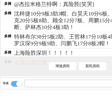
@杰拉米格兰特啊：真险胜[笑哭]
多姆
沈梓捷10分9板3助3帽、白昊天10分6板
多姆
克20分5板8助、顾全12分7板、周鹏15分
断、萨林杰10分4板3助！
特林布尔38分5板2助、王哲林17分10板
多姆
罗汉琛9分9板9助、闫鹏飞17分8板2帽！
上海险胜深圳！！！！！
多姆
全场比赛结束！！！！
多姆
球迷房间
彩民房间
弹幕