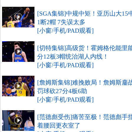
[SGA集锦]中规中矩！亚历山大15中
1断2帽 7失误太多
[小窗/手机/PAD观看]
[切特集锦]高级货！霍姆格伦能里能
分12板3帽统治湖人内线！
[小窗/手机/PAD观看]
[詹姆斯集锦]难挽败局！詹姆斯鏖战3
罚球砍27分4板6助
[小窗/手机/PAD观看]
[范德彪受伤]痛苦至极！范德彪手
着腰回更衣室了