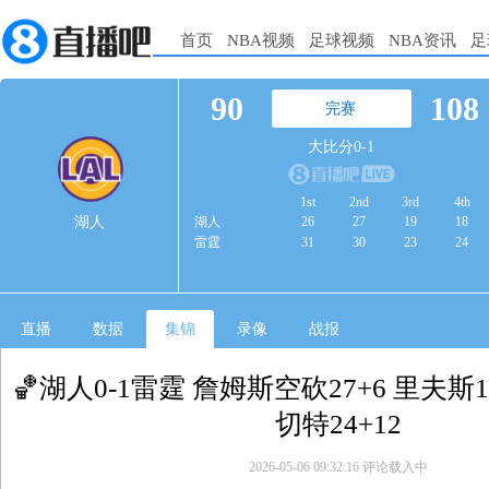
首页
NBA视频
足球视频
NBA资讯
足
90
108
完赛
大比分0-1
1st
2nd
3rd
4th
湖人
湖人
26
27
19
18
雷霆
31
30
23
24
直播
数据
集锦
录像
战报
🏀湖人0-1雷霆 詹姆斯空砍27+6 里夫斯16
切特24+12
2026-05-06 09:32:16
评论载入中