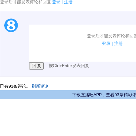
登录后才能发表评论和回复
登录
|
注册
1.电脑端新用户可以发表评论了！
登录后才能发表评论和回
2.发言请遵守国家法律法规.
登录
|
注册
3.禁止发布任何宣传、广告、侮辱攻击他人、刷屏等信
按Ctrl+Enter发表回复
已有
93
条评论。
刷新评论
下载直播吧APP，查看93条精彩
00:00 / 00:05